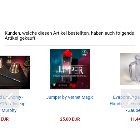
Kunden, welche diesen Artikel bestellten, haben auch folgende
Artikel gekauft:
d Economy -
Jumper by Vernet Magic
Evaporating M
X16 - Closeup
Handle - Versc
y Murphy
- Zauber
 EUR
25,00 EUR
11,4