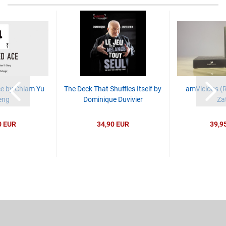
ce by Chiam Yu
The Deck That Shuffles Itself by
amVicious (R
eng
Dominique Duvivier
Za
0 EUR
34,90 EUR
39,9