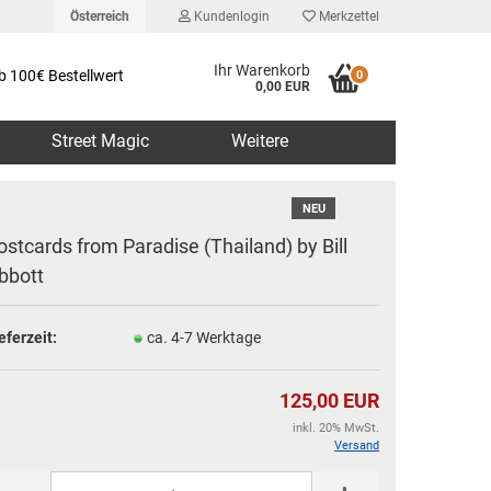
Österreich
Kundenlogin
Merkzettel
Ihr Warenkorb
b 100€ Bestellwert
0
0,00 EUR
Street Magic
Weitere
NEU
ostcards from Paradise (Thailand) by Bill
bbott
erstellen
eferzeit:
ca. 4-7 Werktage
rt vergessen?
125,00 EUR
inkl. 20% MwSt.
Versand