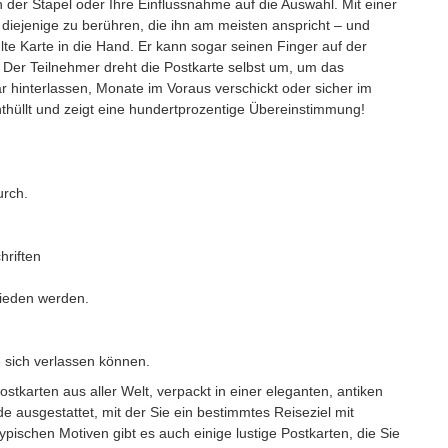
 der Stapel oder Ihre Einflussnahme auf die Auswahl. Mit einer
 diejenige zu berühren, die ihn am meisten anspricht – und
 Karte in die Hand. Er kann sogar seinen Finger auf der
Der Teilnehmer dreht die Postkarte selbst um, um das
bar hinterlassen, Monate im Voraus verschickt oder sicher im
enthüllt und zeigt eine hundertprozentige Übereinstimmung!
urch.
hriften
hieden werden.
e sich verlassen können.
stkarten aus aller Welt, verpackt in einer eleganten, antiken
e ausgestattet, mit der Sie ein bestimmtes Reiseziel mit
ischen Motiven gibt es auch einige lustige Postkarten, die Sie