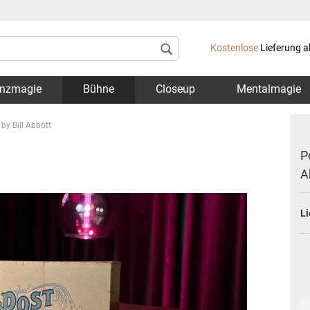
Lieferland
Kostenlose
Lieferung a
nzmagie
Bühne
Closeup
Mentalmagie
by Bill Abbott
P
A
Konto 
Li
Passwo