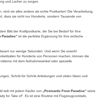
ung und Lacher zu sorgen.
 sind sie alles andere als echte Postkarten! Die Verarbeitung,
rt, dass sie nicht nur Hunderte, sondern Tausende von
em Bild der Kraftpostkarte, die Sie bei Bedarf für Ihre
 Paradies“
ist die perfekte Ergänzung für Ihre einfache
 dauert nur wenige Sekunden. Und wenn Sie sowohl
ankettsälen für Hunderte von Personen machen, können die
Probleme mit dem Aufnahmewinkel oder spezielle
ungen, Schritt-für-Schritt-Anleitungen und vielen Ideen und
d teilt mit jedem Käufer von
„Postcards From Paradise“
seine
eady for Take of“. Es ist eine Routine mit Flugzeugcocktails,