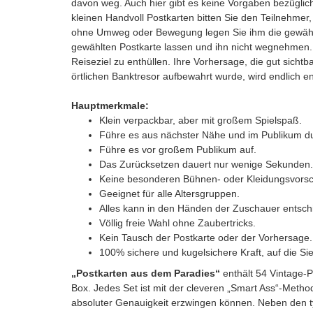
davon weg. Auch hier gibt es keine Vorgaben bezüglich
kleinen Handvoll Postkarten bitten Sie den Teilnehmer,
ohne Umweg oder Bewegung legen Sie ihm die gewählte
gewählten Postkarte lassen und ihn nicht wegnehmen. 
Reiseziel zu enthüllen. Ihre Vorhersage, die gut sicht
örtlichen Banktresor aufbewahrt wurde, wird endlich 
Hauptmerkmale:
Klein verpackbar, aber mit großem Spielspaß.
Führe es aus nächster Nähe und im Publikum d
Führe es vor großem Publikum auf.
Das Zurücksetzen dauert nur wenige Sekunden.
Keine besonderen Bühnen- oder Kleidungsvorsc
Geeignet für alle Altersgruppen.
Alles kann in den Händen der Zuschauer entsc
Völlig freie Wahl ohne Zaubertricks.
Kein Tausch der Postkarte oder der Vorhersage.
100% sichere und kugelsichere Kraft, auf die Si
„Postkarten aus dem Paradies“
enthält 54 Vintage-Po
Box. Jedes Set ist mit der cleveren „Smart Ass“-Method
absoluter Genauigkeit erzwingen können. Neben den typ