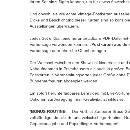
Ihrem Set hinzufügen können, um für etwas Abwechsl
Und obwohl sie wie echte Vintage-Postkarten aussehen,
Dicke und Beschichtung dieser Karten sind so konzipie
Ausstellungen überdauern.
Jedes Set enthält eine herunterladbare PDF-Datei mit d
Vorhersage verwenden können.
„Postkarten aus dem
Vorhersage oder ähnliche Offenbarungen.
Der Wechsel zwischen den Shows ist kinderleicht und
Nahaufnahmen in Privathäusern als auch in großen B
Postkarten in Veranstaltungsorten jeder Größe ohne 
Bühnenaufbauten abgespielt werden.
Ein sofort herunterladbares Lehrvideo mit Live-Vorführ
Optionen zur Anregung Ihrer Kreativität ist inklusive.
*BONUS-ROUTINE!
Der Vollblut-Zauberer Bruce Gol
vollständige, detaillierte und vielschichtige Routine „R
Gepäckausgabe und Papierflieger-Vorhersagen!