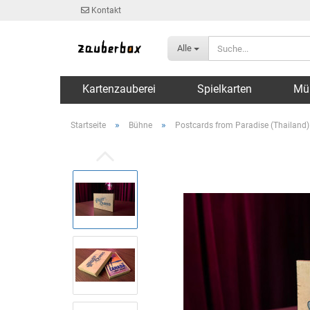
Kontakt
Alle
Kartenzauberei
Spielkarten
Mü
»
»
Startseite
Bühne
Postcards from Paradise (Thailand) 