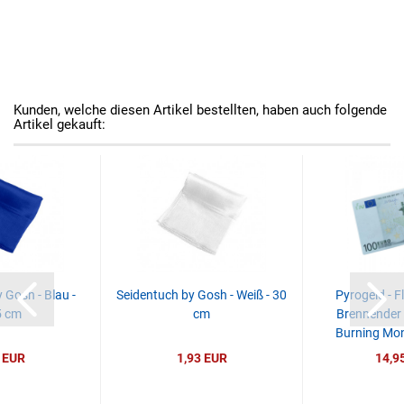
Kunden, welche diesen Artikel bestellten, haben auch folgende
Artikel gekauft:
 Gosh - Blau -
Seidentuch by Gosh - Weiß - 30
Pyrogeld - F
5 cm
cm
Brennender 
Burning Mone
 EUR
1,93 EUR
14,9