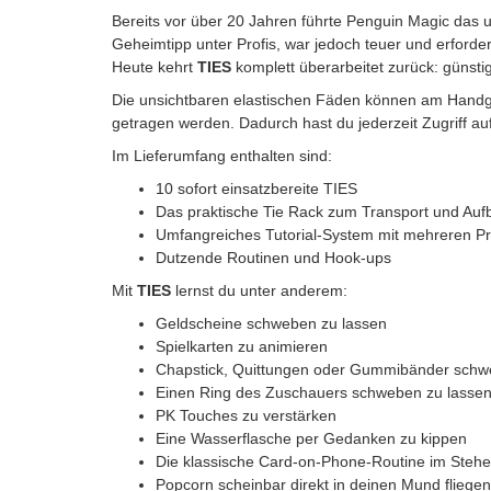
Bereits vor über 20 Jahren führte Penguin Magic das 
Geheimtipp unter Profis, war jedoch teuer und erford
Heute kehrt
TIES
komplett überarbeitet zurück: günstige
Die unsichtbaren elastischen Fäden können am Handg
getragen werden. Dadurch hast du jederzeit Zugriff auf
Im Lieferumfang enthalten sind:
10 sofort einsatzbereite TIES
Das praktische Tie Rack zum Transport und Au
Umfangreiches Tutorial-System mit mehreren Pr
Dutzende Routinen und Hook-ups
Mit
TIES
lernst du unter anderem:
Geldscheine schweben zu lassen
Spielkarten zu animieren
Chapstick, Quittungen oder Gummibänder schw
Einen Ring des Zuschauers schweben zu lasse
PK Touches zu verstärken
Eine Wasserflasche per Gedanken zu kippen
Die klassische Card-on-Phone-Routine im Stehe
Popcorn scheinbar direkt in deinen Mund fliegen