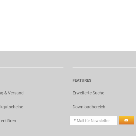
FEATURES
ng & Versand
Erweiterte Suche
kgutscheine
Downloadbereich
 erklären