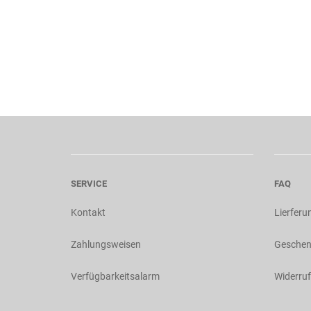
SERVICE
FAQ
Kontakt
Lierferu
Zahlungsweisen
Geschen
Verfügbarkeitsalarm
Widerruf