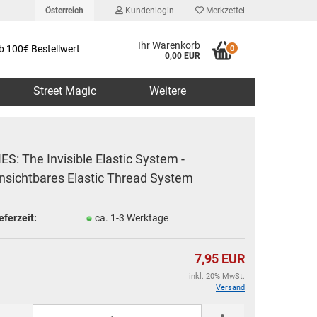
Österreich
Kundenlogin
Merkzettel
Ihr Warenkorb
b 100€ Bestellwert
0
0,00 EUR
Street Magic
Weitere
IES: The Invisible Elastic System -
nsichtbares Elastic Thread System
erstellen
eferzeit:
ca. 1-3 Werktage
rt vergessen?
7,95 EUR
inkl. 20% MwSt.
Versand