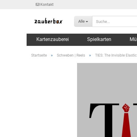
Kontakt
Alle
Kartenzauberei
Spielkarten
Mü
»
»
Startseite
Schweben | Reels
TIES: The Invisible Elast