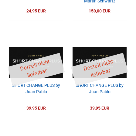
Martin Schwartz
24,95 EUR
150,00 EUR
D
er
z
eit
ni
c
ht
li
ef
er
b
D
er
z
eit
ni
c
ht
li
ef
er
b
ar
ar
SHORT CHANGE PLUS by
SHORT CHANGE PLUS by
Juan Pablo
Juan Pablo
39,95 EUR
39,95 EUR