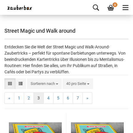
0
Street Magic und Walk around
Entdecken Sie die Welt der Street Magic und Walk-Around-
Zaubertricks – perfekt für spontane Darbietungen unterwegs. Von
beeindruckenden Kartentricks über Illusionen bis zu Mentalismus-
Routinen: Hier finden Sie alles, um Ihr Publikum auf Straßen, in
Cafés oder bei Partys zu verblüffen.
Sortieren nach
40 pro Seite
«
1
2
3
4
5
6
7
»