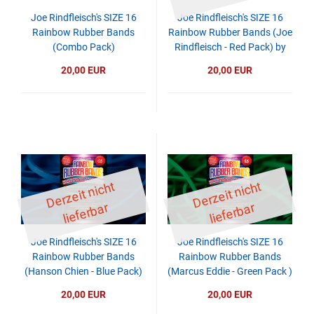
Joe Rindfleisch's SIZE 16
Joe Rindfleisch's SIZE 16
Rainbow Rubber Bands
Rainbow Rubber Bands (Joe
(Combo Pack)
Rindfleisch - Red Pack) by
Joe Rindfleisch
20,00 EUR
20,00 EUR
D
er
z
eit
ni
c
ht
li
ef
er
b
D
er
z
eit
ni
c
ht
li
ef
er
b
ar
ar
Joe Rindfleisch's SIZE 16
Joe Rindfleisch's SIZE 16
Rainbow Rubber Bands
Rainbow Rubber Bands
(Hanson Chien - Blue Pack)
(Marcus Eddie - Green Pack )
by Joe Rindfleisch
by Joe Rindfleisch
20,00 EUR
20,00 EUR