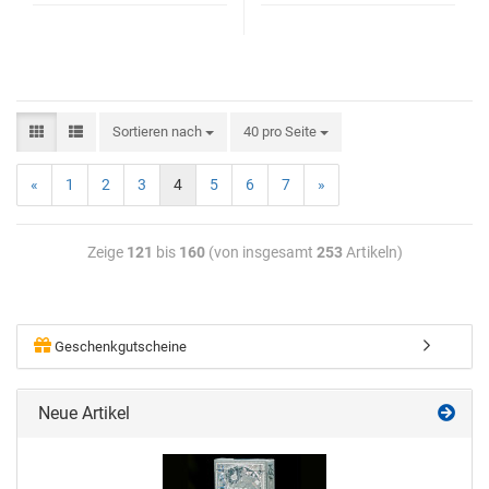
Sortieren nach
40 pro Seite
«
1
2
3
4
5
6
7
»
Zeige
121
bis
160
(von insgesamt
253
Artikeln)
Geschenkgutscheine
Neue Artikel