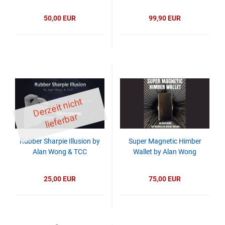
50,00 EUR
99,90 EUR
D
er
z
eit
ni
c
ht
li
ef
er
b
ar
Rubber Sharpie Illusion by
Super Magnetic Himber
Alan Wong & TCC
Wallet by Alan Wong
25,00 EUR
75,00 EUR