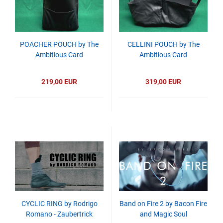
POACHER POUCH by The
CELLINI POUCH by The
Ambitious Card
Ambitious Card
219,00 EUR
319,00 EUR
CYCLIC RING by Rodrigo
Band on Fire 2 by Bacon Fire
Romano - Zaubertrick
and Magic Soul