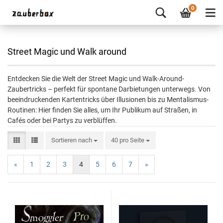
0
Street Magic und Walk around
Entdecken Sie die Welt der Street Magic und Walk-Around-
Zaubertricks – perfekt für spontane Darbietungen unterwegs. Von
beeindruckenden Kartentricks über Illusionen bis zu Mentalismus-
Routinen: Hier finden Sie alles, um Ihr Publikum auf Straßen, in
Cafés oder bei Partys zu verblüffen.
Sortieren nach
40 pro Seite
«
1
2
3
4
5
6
7
»