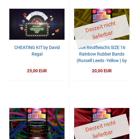
D
er
z
eit
ni
c
ht
li
ef
er
b
ar
CHEATING KIT by David
Joe Rindfleisch's SIZE 16
Regal
Rainbow Rubber Bands
(Russell Leeds -Yellow ) by
Joe Rindfleisch
25,00 EUR
20,00 EUR
D
er
z
eit
ni
c
ht
li
ef
er
b
ar