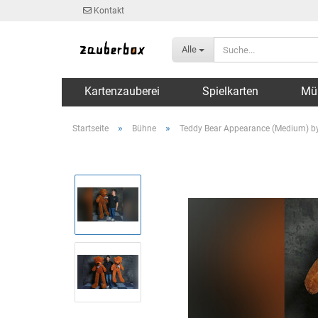
Kontakt
Alle
Kartenzauberei
Spielkarten
Mü
»
»
Startseite
Bühne
Teddy Bear Appearance (Medium) b