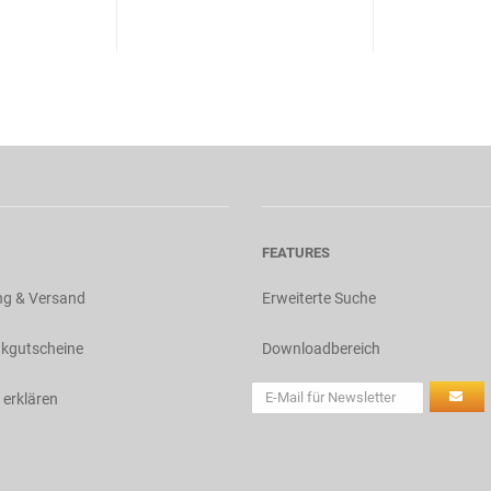
FEATURES
ng & Versand
Erweiterte Suche
kgutscheine
Downloadbereich
 erklären