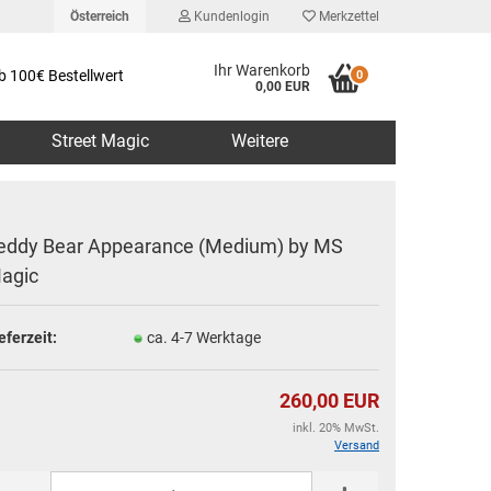
Österreich
Kundenlogin
Merkzettel
Ihr Warenkorb
b 100€ Bestellwert
0
0,00 EUR
Street Magic
Weitere
eddy Bear Appearance (Medium) by MS
agic
erstellen
eferzeit:
ca. 4-7 Werktage
rt vergessen?
260,00 EUR
inkl. 20% MwSt.
Versand