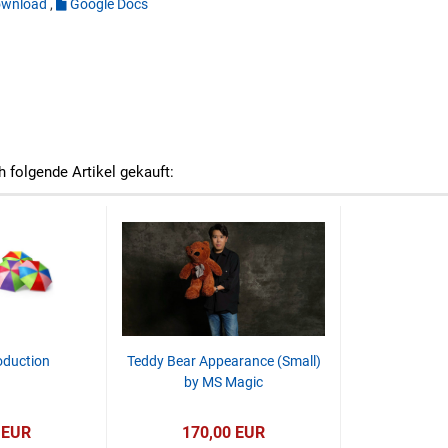
wnload
,
Google Docs
h folgende Artikel gekauft:
oduction
Teddy Bear Appearance (Small)
by MS Magic
 EUR
170,00 EUR