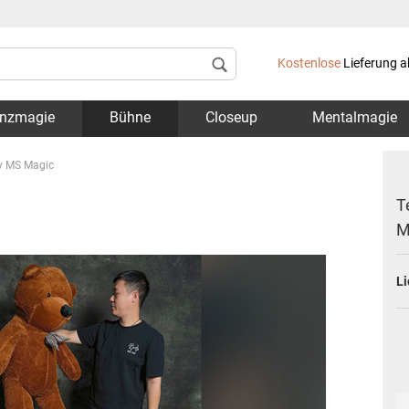
Lieferland
Kostenlose
Lieferung a
nzmagie
Bühne
Closeup
Mentalmagie
y MS Magic
T
M
Konto 
Li
Passwo