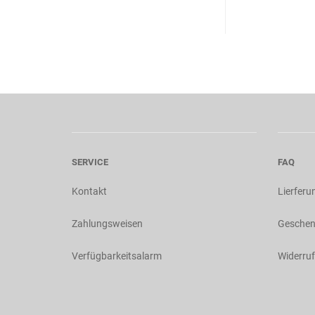
SERVICE
FAQ
Kontakt
Lierferu
Zahlungsweisen
Geschen
Verfügbarkeitsalarm
Widerruf