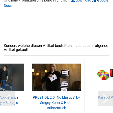
Originale Produktbeschreibung in Englisch:
Download
,
Google
Docs
Kunden, welche diesen Artikel bestellten, haben auch folgende
Artikel gekauft:
 Appearance
PRESTIGE 2.0 (No Elastics) by
Parasol P
y MS Magic
Sergey Koller & Hide -
Bühnentrick