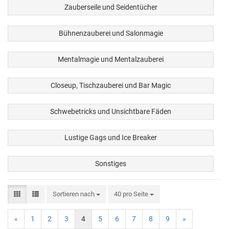
Zauberseile und Seidentücher
Bühnenzauberei und Salonmagie
Mentalmagie und Mentalzauberei
Closeup, Tischzauberei und Bar Magic
Schwebetricks und Unsichtbare Fäden
Lustige Gags und Ice Breaker
Sonstiges
Sortieren nach
40 pro Seite
«
1
2
3
4
5
6
7
8
9
»