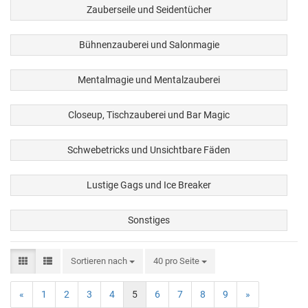
Zauberseile und Seidentücher
Bühnenzauberei und Salonmagie
Mentalmagie und Mentalzauberei
Closeup, Tischzauberei und Bar Magic
Schwebetricks und Unsichtbare Fäden
Lustige Gags und Ice Breaker
Sonstiges
Sortieren nach
40 pro Seite
«
1
2
3
4
5
6
7
8
9
»