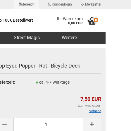
Österreich
Kundenlogin
Merkzettel
Ihr Warenkorb
b 100€ Bestellwert
0
0,00 EUR
Street Magic
Weitere
op Eyed Popper - Rot - Bicycle Deck
eferzeit:
ca. 4-7 Werktage
erstellen
rt vergessen?
7,50 EUR
inkl. 20% MwSt.
Versand