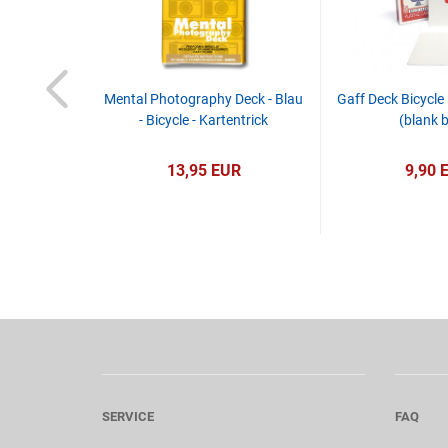
Bicycle One
Mental Photography Deck - Blau
Gaff Deck Bicycle
(assorted
- Bicycle - Kartentrick
(blank 
R
13,95 EUR
9,90 
SERVICE
FAQ