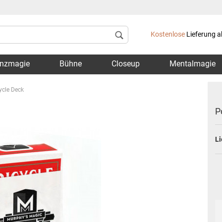
Lieferland
Kostenlose
Lieferung a
nzmagie
Bühne
Closeup
Mentalmagie
ycle Deck
P
Li
Konto 
Passwo