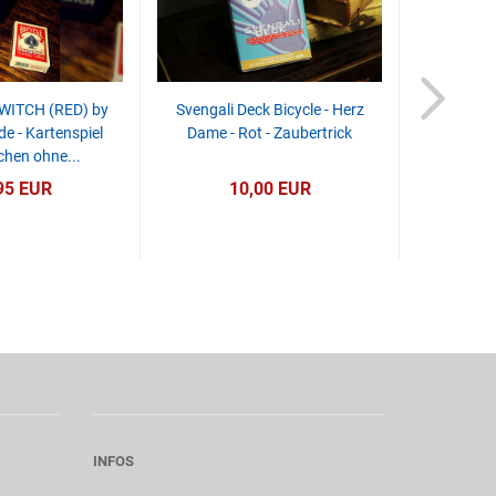
WITCH (RED) by
Svengali Deck Bicycle - Herz
Close Up P
de - Kartenspiel
Dame - Rot - Zaubertrick
16X23 -
hen ohne...
95 EUR
10,00 EUR
INFOS