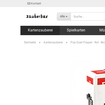
Kontakt
Alle
Kartenzauberei
Spielkarten
Mü
»
»
Startseite
Kartenzauberei
Pop Eyed Popper - Rot - Bic