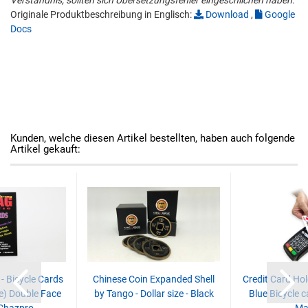
Verständnis, sollten sich Übersetzungsfehler eingeschlichen haben.
Originale Produktbeschreibung in Englisch:
Download
,
Google
Docs
Kunden, welche diesen Artikel bestellten, haben auch folgende
Artikel gekauft:
- Bicycle Cards
Chinese Coin Expanded Shell
Credit Card Ho
e) Double Face
by Tango - Dollar size - Black
Blue Bicycle c