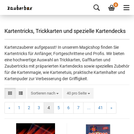
0
Kartentricks, Trickkarten und spezielle Kartendecks
Kartenzauberer aufgepasst! In unserem Magicshop finden Sie
Kartentricks für Anfänger, Fortgeschrittene und Profis. Wir bieten
eine hochwertige Auswahl an Trickkarten, Gaffkarten und
Zaubertricks mit präparierten Kartendecks sowie spezielles Zubehör
für die Kartenmagie, wie Kartenetuis, praktische Kartenhalter und
Kartenpuder zur Verbesserung der Griffigkeit.
Sortieren nach
40 pro Seite
«
1
2
3
4
5
6
7
...
41
»