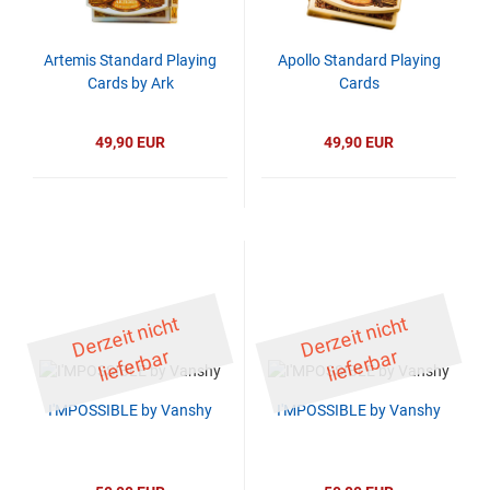
Artemis Standard Playing
Apollo Standard Playing
Cards by Ark
Cards
49,90 EUR
49,90 EUR
D
er
z
eit
ni
c
ht
li
ef
er
b
D
er
z
eit
ni
c
ht
li
ef
er
b
ar
ar
I'MPOSSIBLE by Vanshy
I'MPOSSIBLE by Vanshy