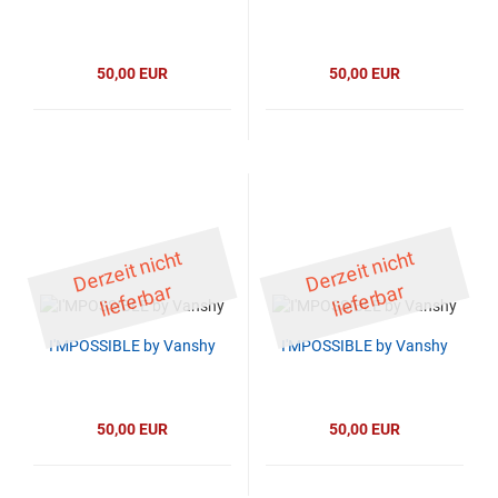
50,00 EUR
50,00 EUR
D
er
z
eit
ni
c
ht
li
ef
er
b
D
er
z
eit
ni
c
ht
li
ef
er
b
ar
ar
I'MPOSSIBLE by Vanshy
I'MPOSSIBLE by Vanshy
50,00 EUR
50,00 EUR