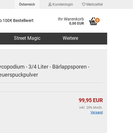
Österreich
Kundenlogin
Merkzettel
Ihr Warenkorb
b 100€ Bestellwert
0
0,00 EUR
Street Magic
Weitere
ycopodium - 3/4 Liter - Bärlappsporen -
euerspuckpulver
erstellen
rt vergessen?
99,95 EUR
inkl. 20% MwSt.
Versand