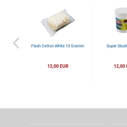
Three Shell
Flash Cotton White 10 Gramm
Super Slus
aubertrick
R
12,00 EUR
12,00