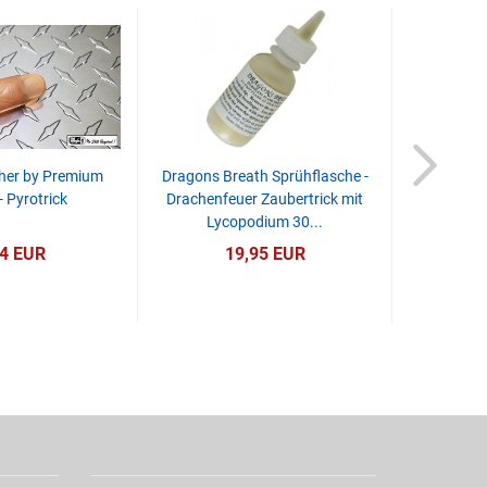
her by Premium
Dragons Breath Sprühflasche -
Pyropapi
- Pyrotrick
Drachenfeuer Zaubertrick mit
Mittlere 
Lycopodium 30...
14 EUR
19,95 EUR