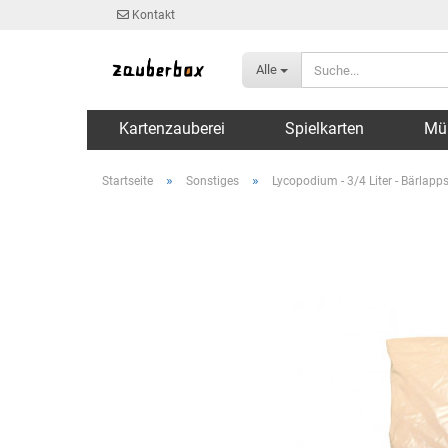
Kontakt
Alle
Kartenzauberei
Spielkarten
Mü
»
»
Startseite
Sonstiges
Lycopodium - 3/4 Liter - Bärlapp