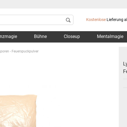
Lieferland
Kostenlose
Lieferung a
nzmagie
Bühne
Closeup
Mentalmagie
sporen - Feuerspuckpulver
L
F
Konto 
Passwo