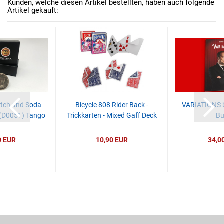
Kunden, welche diesen Artikel bestellten, haben auch folgende
Artikel gekauft:
tch and Soda
Bicycle 808 Rider Back -
VARIATIONS by
 (D0051) Tango
Trickkarten - Mixed Gaff Deck
Bu
0 EUR
10,90 EUR
34,0