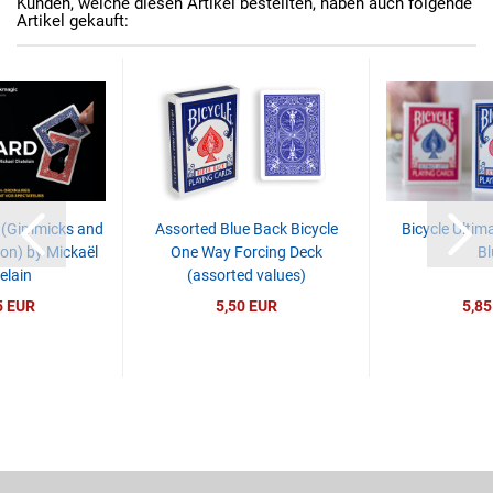
Kunden, welche diesen Artikel bestellten, haben auch folgende
Artikel gekauft:
 (Gimmicks and
Assorted Blue Back Bicycle
Bicycle Ultim
ion) by Mickaël
One Way Forcing Deck
Bl
elain
(assorted values)
5 EUR
5,50 EUR
5,85