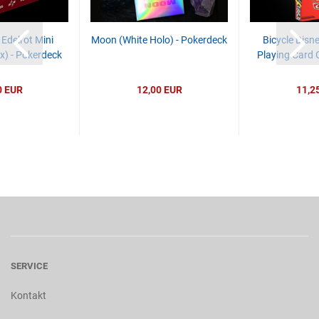
Edelrot Mini
Moon (White Holo) - Pokerdeck
Bicycle Disn
ox) - Pokerdeck
Playing Card 
0 EUR
12,00 EUR
11,2
SERVICE
Kontakt