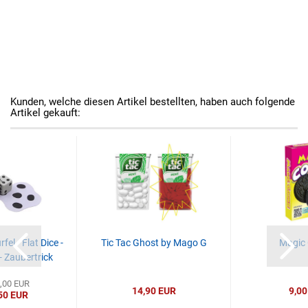
Kunden, welche diesen Artikel bestellten, haben auch folgende
Artikel gekauft:
el - Flat Dice -
Tic Tac Ghost by Mago G
Magic 
- Zaubertrick
0,00 EUR
14,90 EUR
9,00
50 EUR