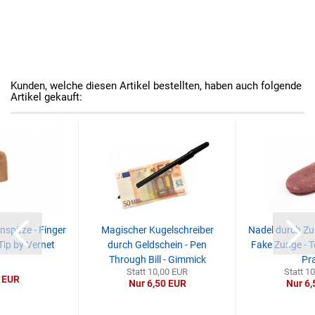
Kunden, welche diesen Artikel bestellten, haben auch folgende
Artikel gekauft:
spitze - Finger
Magischer Kugelschreiber
Nadel durch Zun
Tip by Vernet
durch Geldschein - Pen
Fake Zunge - T
Through Bill - Gimmick
Pr
Statt 10,00 EUR
Statt 1
 EUR
Nur 6,50 EUR
Nur 6,