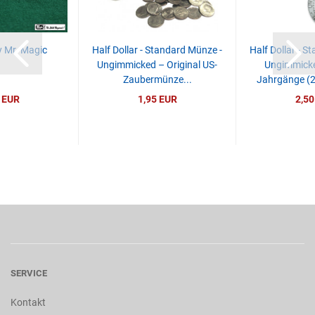
 Mr. Magic
Half Dollar - Standard Münze -
Half Dollar - S
Ungimmicked – Original US-
Ungimmicke
Zaubermünze...
Jahrgänge (2
 EUR
1,95 EUR
2,50
SERVICE
Kontakt