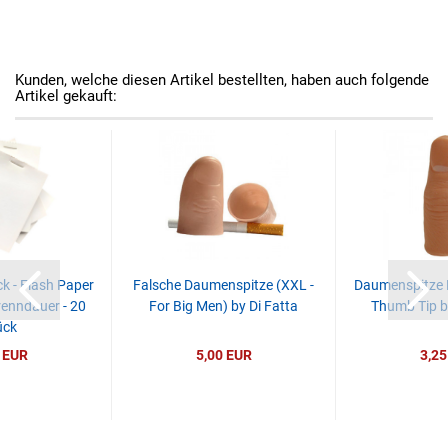
Kunden, welche diesen Artikel bestellten, haben auch folgende
Artikel gekauft:
k - Flash Paper
Falsche Daumenspitze (XXL -
Daumenspitze R
renndauer - 20
For Big Men) by Di Fatta
Thumb Tip b
ück
 EUR
5,00 EUR
3,25