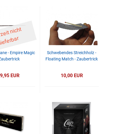
D
er
z
eit
ni
c
ht
li
ef
er
b
ar
ane - Empire Magic
Schwebendes Streichholz -
 Zaubertrick
Floating Match - Zaubertrick
9,95 EUR
10,00 EUR