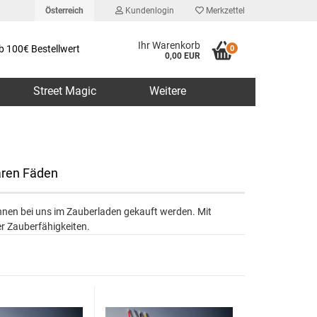
Österreich
Kundenlogin
Merkzettel
Ihr Warenkorb
b 100€ Bestellwert
0
0,00 EUR
Street Magic
Weitere
aren Fäden
erstellen
önnen bei uns im Zauberladen gekauft werden. Mit
rt vergessen?
r Zauberfähigkeiten.