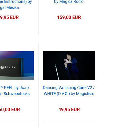
e Instructions) by
by Magica Rocio
igal Mesika
9,95 EUR
159,00 EUR
Y REEL by Joao
Dancing Vanishing Cane V2 /
 - Schwebetricks
WHITE (D.V.C.) by Magiclism
50,00 EUR
49,95 EUR