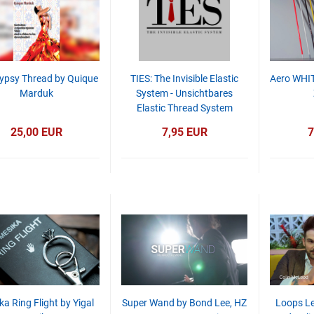
ypsy Thread by Quique
TIES: The Invisible Elastic
Aero WHIT
Marduk
System - Unsichtbares
Elastic Thread System
25,00 EUR
7,95 EUR
7
a Ring Flight by Yigal
Super Wand by Bond Lee, HZ
Loops L