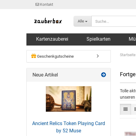
Kontakt
Alle
Kartenzauberei
Spielkarten
Mü
Startseite
Geschenkgutscheine
Fortge
Neue Artikel
Tolle ak
unseren 
Ancient Relics Token Playing Card
by 52 Muse