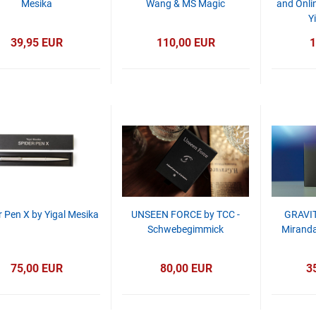
Mesika
Wang & MS Magic
and Onlin
Y
39,95 EUR
110,00 EUR
1
r Pen X by Yigal Mesika
UNSEEN FORCE by TCC -
GRAVIT
Schwebegimmick
Miranda
75,00 EUR
80,00 EUR
3