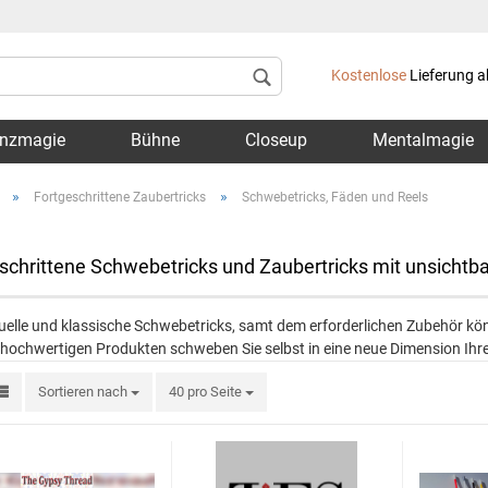
Lieferland
Kostenlose
Lieferung a
nzmagie
Bühne
Closeup
Mentalmagie
»
»
Fortgeschrittene Zaubertricks
Schwebetricks, Fäden und Reels
schrittene Schwebetricks und Zaubertricks mit unsichtb
Konto 
tuelle und klassische Schwebetricks, samt dem erforderlichen Zubehör k
Passwo
hochwertigen Produkten schweben Sie selbst in eine neue Dimension Ihre
Sortieren nach
40 pro Seite