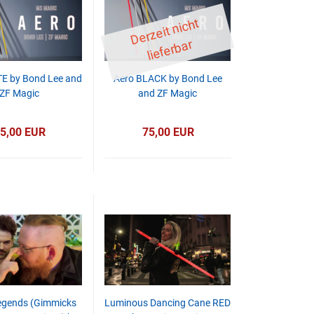
D
er
z
eit
ni
c
ht
li
ef
er
b
ar
E by Bond Lee and
Aero BLACK by Bond Lee
ZF Magic
and ZF Magic
5,00 EUR
75,00 EUR
egends (Gimmicks
Luminous Dancing Cane RED