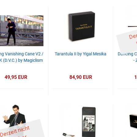
ng Vanishing Cane V2 /
Tarantula II by Yigal Mesika
Dancing C
 (D.V.C.) by Magiclism
-
49,95 EUR
84,90 EUR
1
D
er
z
eit
ni
c
ht
li
ef
er
b