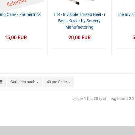
ar
ing Cane - Zaubertrick
ITR - Invisible Thread Reel - i
The Invis
Boss Kevlar by Sorcery
Manufactoring
15,00 EUR
20,00 EUR
5
Sortieren nach
40 pro Seite
Zeige
1
bis
20
(von insgesamt
20